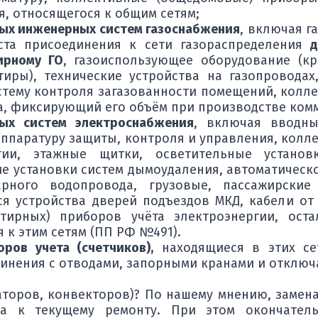
, относящегося к общим сетям;
ых инженерных систем газоснабжения
, включая г
ста присоединения к сети газораспределения
д
ирному ГО
, газоиспользующее оборудование (к
тиры), технические устройства на газопровода
истему контроля загазованности помещений, колл
за, фиксирующий его объём при производстве ком
ых систем электроснабжения
, включая вводны
аппаратуру защиты, контроля и управления, кол
ргии, этажные щитки, осветительные устано
ие установки систем дымоудаления, автоматическ
арного водопровода, грузовые, пассажирски
я устройства дверей подъездов МКД, кабели от
тирных) приборов учёта электроэнергии, оста
 к этим сетям (ПП РФ №491).
ров учета (счетчиков),
находящиеся в этих се
динения с отводами, запорными кранами и отклю
аторов, конвекторов)? По нашему мнению, замен
на к текущему ремонту. При этом окончател