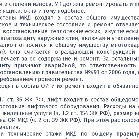
 и степени износа. УК должна ремонтировать и п
е ящики, окна и тому подобное.
 стены МКД входят в состав общего имуществ
ское и техническое состояние и ремонт отвеча
 восстановление теплотехнических, акустически
влагозащиту наружных стен, включая и утеплени
алкон относится к общему имуществу многоквар
ол). Она считается ограждающей конструкцией
вечает за ее содержание и ремонт. За остальны
плиту признают аварийной, то ответственност
остановлению правительства №491 от 2006 года,
требованием провести ремонт.
одят в состав ОИ и их ремонт входит в обязанно
 1.1 ст. 36 ЖК РФ, лифт входит в состав общедо
состояние лифтового оборудования. Расходы на
 жилищные услуги (ч. 1.2 ст. 154 ЖК РФ), размер 
на ОИ МКД (ч. 2 ст. 39 ЖК РФ). При этом располож
ачения.
и технические этажи МКД по общему правилу