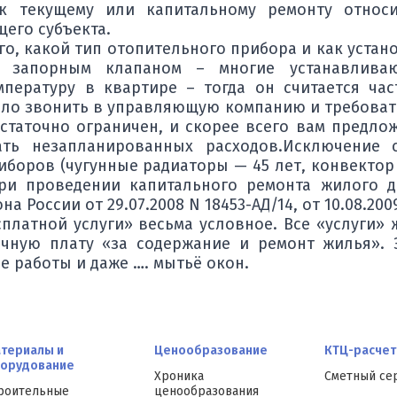
к текущему или капитальному ремонту относ
его субъекта.
ого, какой тип отопительного прибора и как устан
 запорным клапаном – многие устанавливаю
мпературу в квартире – тогда он считается ча
ело звонить в управляющую компанию и требовать
статочно ограничен, и скорее всего вам предлож
ать незапланированных расходов.Исключение с
боров (чугунные радиаторы — 45 лет, конвектор 
ри проведении капитального ремонта жилого д
а России от 29.07.2008 N 18453-АД/14, от 10.08.2009
платной услуги» весьма условное. Все «услуги»
чную плату «за содержание и ремонт жилья». 
е работы и даже …. мытьё окон.
териалы и
Ценообразование
КТЦ-расчет
орудование
Хроника
Сметный се
роительные
ценообразования