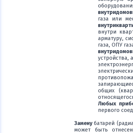
оборудования
внутридомов
газа или ме
внутрикварт
внутри квар
арматуру, с
газа, ОПУ га
внутридомов
устройства, 
электроэне
электрическ
противопож
запирающиес
общих (квар
относящегося
Любых прибо
первого сое
Замену
батарей (ради
может быть отнесе