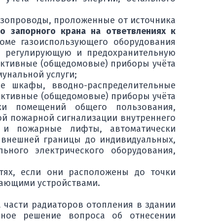
азопроводы, проложенные от источника
о запорного крана на ответвлениях к
роме газоиспользующего оборудования
х, регулирующую и предохранительную
ективные (общедомовые) приборы учёта
мунальной услуги;
е шкафы, вводно-распределительные
лективные (общедомовые) приборы учёта
вки помещений общего пользования,
ой пожарной сигнализации внутреннего
е и пожарные лифты, автоматически
 внешней границы до индивидуальных,
льного электрического оборудования,
тях, если они расположены до точки
чающими устройствами.
а части радиаторов отопления в здании
ьное решение вопроса об отнесении