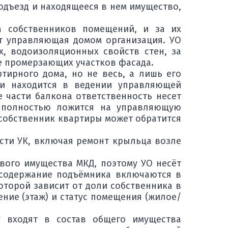
одъезд и находящееся в нем имущество,
а собственников помещений, и за их
ет управляющая домом организация. УО
х, водоизоляционных свойств стен, за
е промерзающих участков фасада.
тирного дома, но не весь, а лишь его
 и находится в ведении управляющей
е части балкона ответственность несет
ь полностью ложится на управляющую
 собственник квартиры может обратится
сти УК, включая ремонт крыльца возле
мового имущества МКД, поэтому УО несёт
 содержание подъёмника включаются в
которой зависит от доли собственника в
ение (этаж) и статус помещения (жилое/
 входят в состав общего имущества