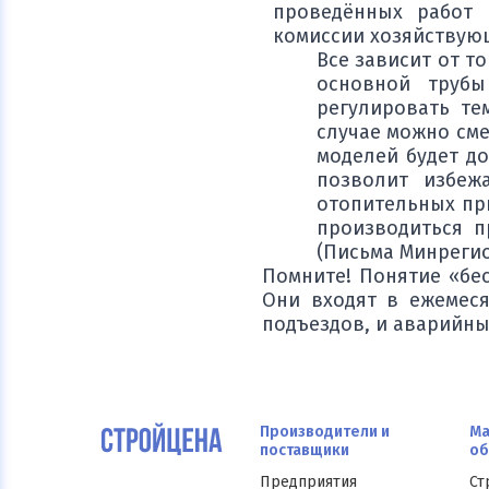
проведённых работ 
комиссии хозяйствующ
Все зависит от т
основной трубы
регулировать те
случае можно см
моделей будет до
позволит избеж
отопительных при
производиться п
(Письма Минрегион
Помните! Понятие «бес
Они входят в ежемеся
подъездов, и аварийны
Производители и
Ма
поставщики
об
Предприятия
Ст