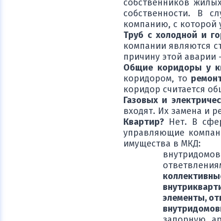
собственников жилы
собственности. В с
компанию, с которой 
Труб с холодной и г
компании являются ст
причину этой аварии -
Общие коридоры у к
коридором, то
ремон
коридор считается о
Газовых и электриче
входят. Их замена и р
Квартир?
Нет. В сфе
управляющие компани
имущества в МКД:
внутридомо
ответвления
коллективны
внутрикварт
элементы, от
внутридомов
запорную ар