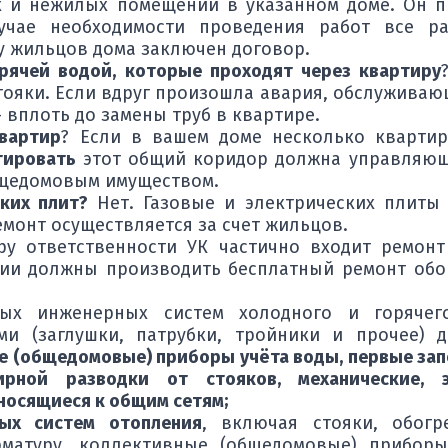
х и нежилых помещений в указанном доме. Он 
лучае необходимости проведения работ все 
у жильцов дома заключен договор.
орячей водой, которые проходят через квартиру
ояки. Если вдруг произошла авария, обслуживаю
 вплоть до замены труб в квартире.
вартир
? Если в вашем доме несколько кварти
тировать
этот общий коридор должна управляюща
бщедомовым имуществом.
ских плит?
Нет. Газовые и электрических плиты
емонт осуществляется за счет жильцов.
ру ответственности УК частично входит ремонт
и должны производить бесплатный ремонт обор
вых инженерных систем холодного и горячег
ми (заглушки, патрубки, тройники и прочее) 
е (общедомовые) приборы учёта воды, первые зап
ирной разводки от стояков, механические, эл
носящиеся к общим сетям;
ых систем отопления
, включая стояки, обог
матуру, коллективные (общедомовые) приборы 