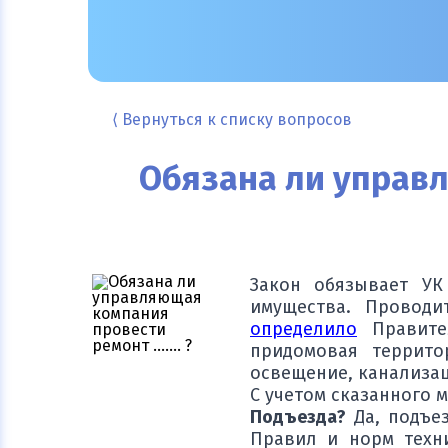
⟨ Вернуться к списку вопросов
Обязана ли управ
Закон обязывает УК
имущества. Проводи
определило
Правител
придомовая террито
освещение, канализац
С учетом сказанного 
Подъезда?
Да, подъез
Правил и норм техн