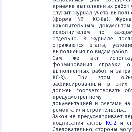
приемке выполненных работ (
служит журнал учета выполн
(форма № КС-6а). Журна
накопительным документом
исполнителем по каждом
отдельно. В журнале посл
отражаются этапы, услов
выполнения по видам работ.
Сам же акт использу
формирования справки о
выполненных работ и затр
КС-3). При этом объ
зафиксированный в этих д
должен соответствовать об
предусмотренному п
документацией и сметами на
ремонта или строительства.
Закон не предусматривает пе
подписания актов
КС-2
и с
Следовательно, стороны могу