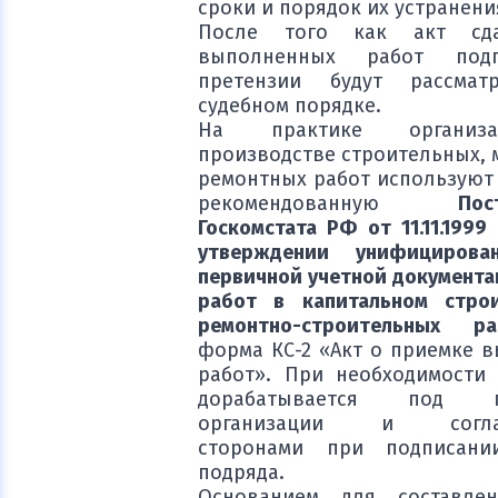
сроки и порядок их устранени
После того как акт сда
выполненных работ подп
претензии будут рассмат
судебном порядке.
На практике организ
производстве строительных, 
ремонтных работ используют 
рекомендованную
Пос
Госкомстата РФ от 11.11.199
утверждении унифициров
первичной учетной документа
работ в капитальном стро
ремонтно-строительных ра
форма КС-2 «Акт о приемке 
работ». При необходимости
дорабатывается под по
организации и соглас
сторонами при подписани
подряда.
Основанием для составле