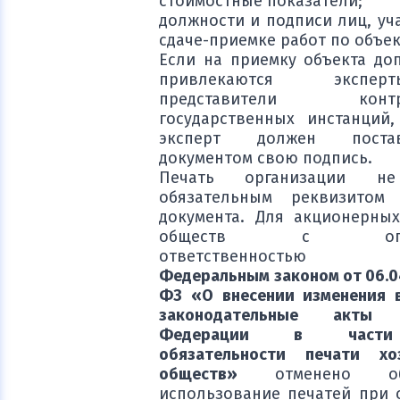
стоимостные показатели;
должности и подписи лиц, уч
сдаче-приемке работ по объек
Если на приемку объекта до
привлекаются эксп
представители контр
государственных инстанций
эксперт должен пост
документом свою подпись.
Печать организации не
обязательным реквизитом 
документа. Для акционерны
обществ с огран
ответственностью
Федеральным
законом от 06.0
ФЗ «О внесении изменения 
законодательные акты Р
Федерации в части
обязательности печати хо
обществ»
отменено обяз
использование печатей при