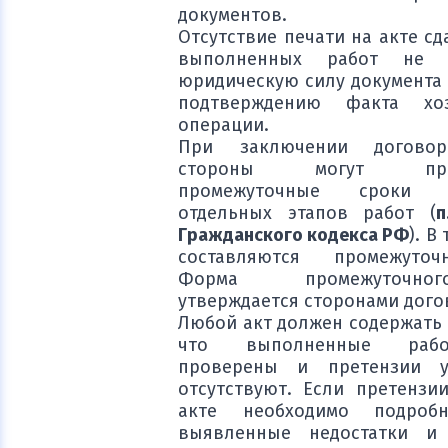
документов.
Отсутствие печати на акте с
выполненных работ не 
юридическую силу документа 
подтверждению факта хоз
операции.
При заключении договор
стороны могут преду
промежуточные сроки з
отдельных этапов работ (
п
Гражданского кодекса РФ
). В
составляются промежуто
Форма промежуточн
утверждается сторонами дого
Любой акт должен содержать 
что выполненные раб
проверены и претензии у
отсутствуют. Если претензии
акте необходимо подроб
выявленные недостатки и 