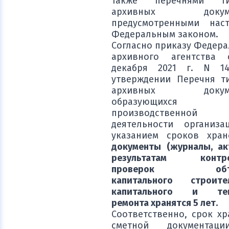
также перечнями ти
архивных докуме
предусмотренными нас
Федеральным законом.
Согласно приказу Федера
архивного агентства
декабря 2021 г. N 1
утверждении Перечня т
архивных докуме
образующихс
производственной
деятельности организа
указанием сроков хранен
документы (журналы, ак
результатам контро
проверок объе
капитального строител
капитального и тек
ремонта хранятся 5 лет.
Соответственно, срок хр
сметной документац