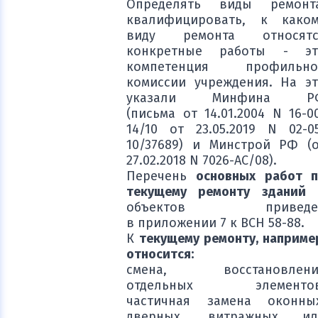
Определять виды ремонта
квалифицировать, к каком
виду ремонта относятс
конкретные работы - эт
компетенция профильно
комиссии учреждения. На э
указали Минфина Р
(письма от 14.01.2004 N 16-0
14/10 от 23.05.2019 N 02-0
10/37689) и Минстрой РФ (
27.02.2018 N 7026-АС/08).
Перечень
основных работ 
текущему ремонту зданий
объектов приведе
в приложении 7 к ВСН 58-88.
К
текущему ремонту, наприме
относится:
смена, восстановлени
отдельных элементов
частичная замена оконных
дверных, витражных ил