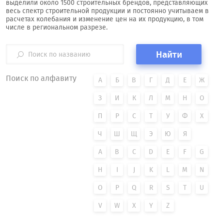
выделили около 1500 строительных брендов, представляющих
весь спектр строительной продукции и постоянно учитываем в
расчетах колебания и изменение цен на их продукцию, в том
числе в региональном разрезе.
Найти
Поиск по алфавиту
А
Б
В
Г
Д
Е
Ж
З
И
К
Л
М
Н
О
П
Р
С
Т
У
Ф
Х
Ч
Ш
Щ
Э
Ю
Я
A
B
C
D
E
F
G
H
I
J
K
L
M
N
O
P
Q
R
S
T
U
V
W
X
Y
Z