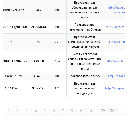
Производитель
оборудования для
http://atlantic
АТЛАНТИК НЕМАН
ACV
1.00
отопления и нагрева
niemen.ru
воды
Производство
ЭРОСТОУН-ДМИТРОВ
AEROSTONE
1.00
http://aerostone
газосиликатных блоков
Производитель
AGT
AGT
0.97
ламината, МДФ панелей,
http://agt.com.t
профилей, плинтусов
Смеси на гипсовой
основе, гипсокартонные
ИПСОВАЯ КОМПАНИЯ
AKSOLIT
0.96
http://aksolit.c
листы, пазогребневые
плиты
ПТК АЛАВУС РУС
ALAVUS
1.00
Производитель дверей
http://alavus.r
Производитель
ALCA PLAST
ALCA PLAST
1.01
сантехнической
http://alcaplastcz
продукции
1
2
3
4
5
6
7
8
9
10
...
58
59