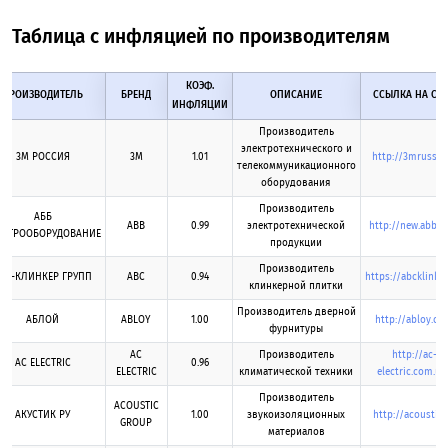
Таблица с инфляцией по производителям
КОЭФ.
ПРОИЗВОДИТЕЛЬ
БРЕНД
ОПИСАНИЕ
ССЫЛКА НА СА
ИНФЛЯЦИИ
Производитель
электротехнического и
3М РОССИЯ
3M
1.01
http://3mrussia.
телекоммуникационного
оборудования
Производитель
АББ
ABB
0.99
электротехнической
http://new.abb.
ЕКТРООБОРУДОВАНИЕ
продукции
Производитель
БC-КЛИНКЕР ГРУПП
ABC
0.94
https://abcklinker
клинкерной плитки
Производитель дверной
АБЛОЙ
ABLOY
1.00
http://abloy.c
фурнитуры
AC
Производитель
http://ac-
AC ЕLЕCTRIC
0.96
ELECTRIC
климатической техники
electric.com.ua
Производитель
ACOUSTIC
АКУСТИК РУ
1.00
звукоизоляционных
http://acoustic.
GROUP
материалов