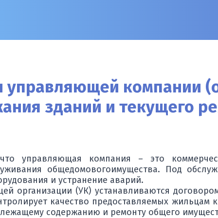
 управляющей компании (о
жания зданий и текущего р
 что управляющая компания – это коммерчес
луживания общедомового
имущества. Под обслуж
рудования и устранение аварий.
ей организации (УК) устанавливаются договором
нтролирует качество предоставляемых жильцам ко
лежащему содержанию и ремонту общего имуществ