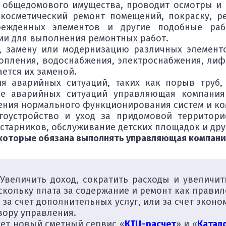
м общедомового имущества, проводит осмотры и
косметический ремонт помещений, покраску, ре
режденных элементов и другие подобные раб
ии для выполнения ремонтных работ.
, замену или модернизацию различных элементо
опления, водоснабжения, электроснабжения, лиф
ется их заменой.
ия аварийных ситуаций, таких как порыв труб,
ае аварийных ситуаций управляющая компани
чения нормального функционирования систем и к
гоустройство и уход за придомовой территори
устарников, обслуживание детских площадок и др
, которые обязана выполнять управляющая компан
 Увеличить доход, сократить расходы и увелич
скольку плата за содержание и ремонт как правил
а счет дополнительных услуг, или за счет эконо
вору управления.
ет новый сметный сервис «
КТЦ-расчет
» и «
Катал