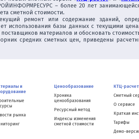
РОЙИНФОРМРЕСУРС – более 20 лет занимающейс
ета сметной стоимости.
текущий ремонт или содержание зданий, опр
чет использования базы данных с текущими цена
 поставщиков материалов и обосновать стоимость 
борник средних сметных цен, приведены расчет
териалы и
Ценообразование
КТЦ-расчет
орудование
Хроника
Сметный се
роительные
ценообразования
О сервисе
сурсы
Ресурсный метод
Краткая ин
вости рынка
Индексы изменения
Тарифы
ниторинг
сметной стоимости
Демо-верси