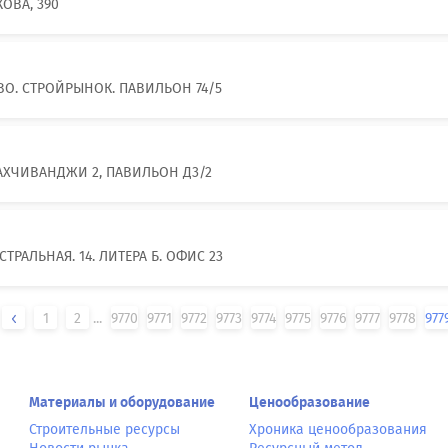
КОВА, 390
ОВО. СТРОЙРЫНОК. ПАВИЛЬОН 74/5
 БАХЧИВАНДЖИ 2, ПАВИЛЬОН Д3/2
ТРАЛЬНАЯ. 14. ЛИТЕРА Б. ОФИС 23
1
2
...
9770
9771
9772
9773
9774
9775
9776
9777
9778
977
Материалы и оборудование
Ценообразование
Строительные ресурсы
Хроника ценообразования