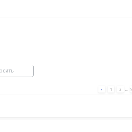
осить
1
2
...