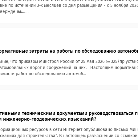
вие по истечении 3-х месяцев со дня размещения - с 5 ноября 2026
тверждены:...…
ормативные затраты на работы по обследованию автомоб
ие, что приказом Минстроя России от 25 мая 2026 № 325/пр уста
втомобильных дорог и сооружений на них. Настоящим нормативно
имости работ по обследованию автомоб...…
тивными техническими документами руководствоваться 
и инженерно-геодезических изысканий?
ормационных ресурсов в сети Интернет опубликовано письмо Минст
каниях для строительства". В настоящем разъяснении со ссылкой 