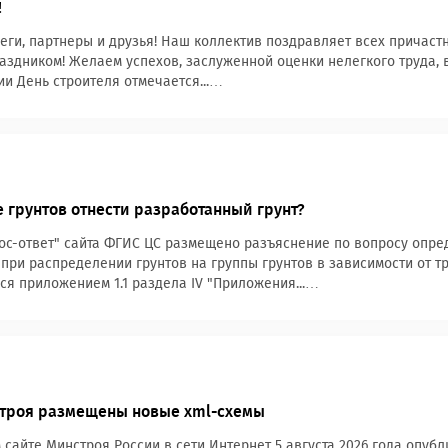
!
ги, партнеры и друзья! Наш коллектив поздравляет всех причастн
здником! Желаем успехов, заслуженной оценки нелегкого труда,
ии День строителя отмечается...…
е грунтов отнести разработанный грунт?
ос-ответ" сайта ФГИС ЦС размещено разъяснение по вопросу опре
 при распределении грунтов на группы грунтов в зависимости от т
ся приложением 1.1 раздела IV "Приложения...…
строя размещены новые xml-схемы
сайте Минстроя России в сети Интернет 5 августа 2026 года опуб