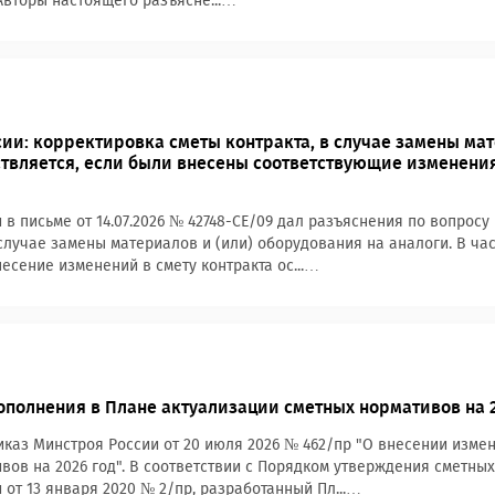
 Авторы настоящего разъясне...…
ии: корректировка сметы контракта, в случае замены ма
ствляется, если были внесены соответствующие изменени
 в письме от 14.07.2026 № 42748-СЕ/09 дал разъяснения по вопрос
случае замены материалов и (или) оборудования на аналоги. В ча
несение изменений в смету контракта ос...…
полнения в Плане актуализации сметных нормативов на 2
каз Минстроя России от 20 июля 2026 № 462/пр "О внесении изме
вов на 2026 год". В соответствии с Порядком утверждения сметны
 от 13 января 2020 № 2/пр, разработанный Пл...…