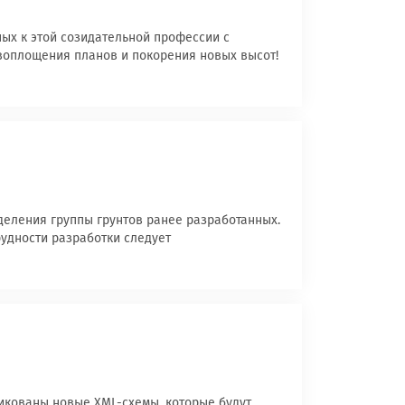
ых к этой созидательной профессии с
 воплощения планов и покорения новых высот!
деления группы грунтов ранее разработанных.
рудности разработки следует
ликованы новые XML-схемы, которые будут