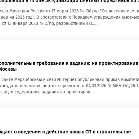
полнения в Плане актуализации сметных нормативов на 2
каз Минстроя России от 17 марта 2026 № 138/пр "О внесении изме
вов на 2026 год". В соответствии с Порядком утверждения сметны
 от 13 января 2020 № 2/пр, разработанный П...…
ополнительные требования к заданию на проектирование
 Москвы
сайте Мэра Москвы в сети Интернет опубликован приказ Комитета
 государственной экспертизе проектов от 04.03.2026 № МКЭ-ОД/26
ставу и содержанию задания на проектиров...…
щает о введении в действие новых СП в строительстве