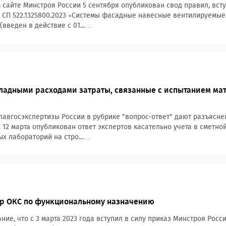
сайте Минстроя России 5 сентября опубликован свод правил, вст
 СП 522.1325800.2023 «Системы фасадные навесные вентилируемые
(введен в действие с 01...…
ладными расходами затраты, связанные с испытанием ма
лавгосэкспертизы России в рубрике "вопрос-ответ" дают разъясн
. 12 марта опубликован ответ экспертов касательно учета в сметн
х лабораторий на стро...…
р ОКС по функциональному назначению
ие, что с 3 марта 2023 года вступил в силу приказ Минстроя Росси