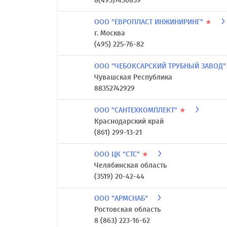
8(495)7456859
ООО "ЕВРОПЛАСТ ИНЖИНИРИНГ"
★
г. Москва
(495) 225-76-82
ООО "ЧЕБОКСАРСКИЙ ТРУБНЫЙ ЗАВОД
Чувашская Республика
88352742929
ООО "САНТЕХКОМПЛЕКТ"
★
Краснодарский край
(861) 299-13-21
ООО ЦК "СТС"
★
Челябинская область
(3519) 20-42-44
ООО "АРМСНАБ"
Ростовская область
8 (863) 223-16-62