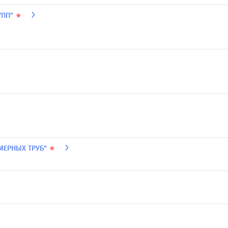
УПП"
★
МЕРНЫХ ТРУБ"
★