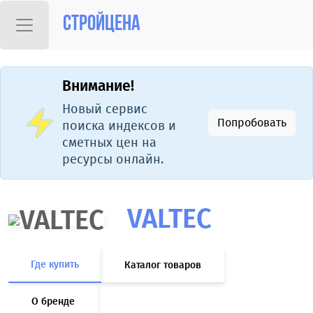
Стройцена
Сезон подарков!
Стройинформресурс
запускает программу
«Подарок при
Ознакомится
покупке»:
со
при приобретении
сборниками
любого сборника —
подарок для
партнеров и
клиентов «Гранд-
сметы».